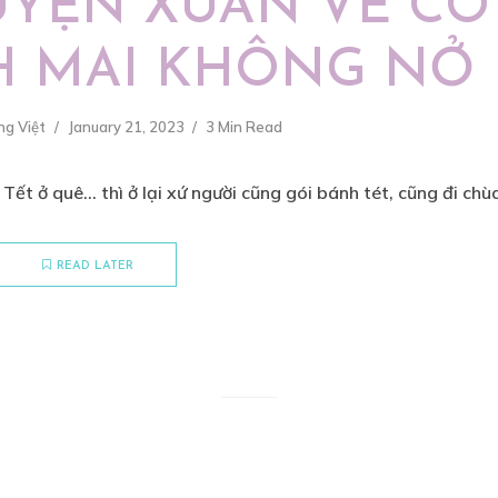
UYỆN XUÂN VỀ CÓ
 MAI KHÔNG NỞ
ng Việt
January 21, 2023
3 Min Read
ết ở quê… thì ở lại xứ người cũng gói bánh tét, cũng đi chùa
READ LATER