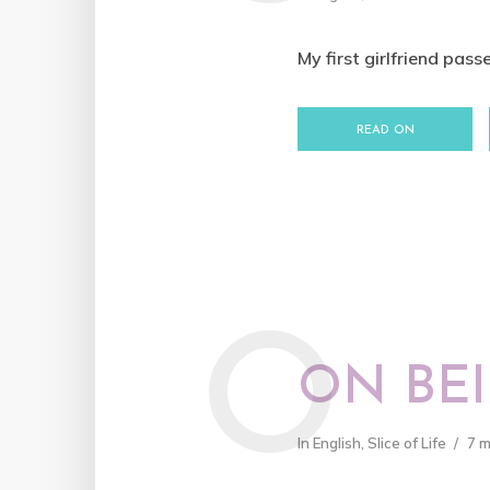
My first girlfriend pass
READ ON
O
ON BEI
In
English
,
Slice of Life
7 