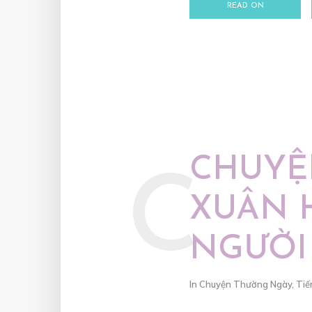
READ ON
CHUYỆ
C
XUÂN 
NGƯỜI
In
Chuyện Thường Ngày
,
Tiế