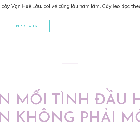
cây Vạn Huê Lầu, coi vẻ cũng lâu năm lắm. Cây leo dọc theo
READ LATER
N MỐI TÌNH ĐẦU 
N KHÔNG PHẢI MỐ