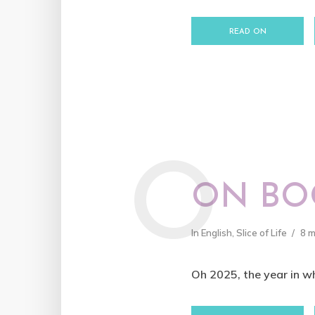
READ ON
O
ON BOO
In
English
,
Slice of Life
8 
Oh 2025, the year in wh