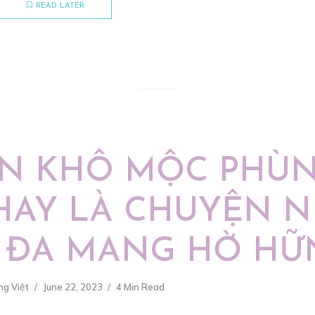
READ LATER
N KHÔ MỘC PHÙ
HAY LÀ CHUYỆN 
 ĐA MANG HỜ HỮ
ng Việt
June 22, 2023
4 Min Read