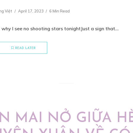
ng Việt
April 17, 2023
6 Min Read
 why I see no shooting stars tonightJust a sign that...
READ LATER
N MAI NỞ GIỮA HÈ