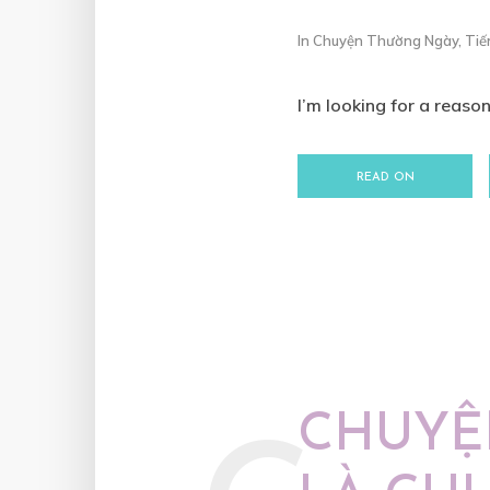
In
Chuyện Thường Ngày
,
Tiế
I’m looking for a reason
READ ON
CHUYỆ