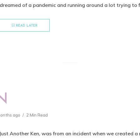
dreamed of a pandemic and running around a lot trying to fix 
READ LATER
N
months ago
2 Min Read
 Just Another Ken, was from an incident when we created a 