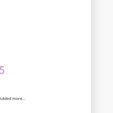
5
 Added more...