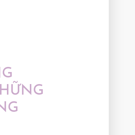
NG
NHỮNG
NG