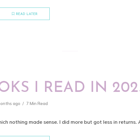
READ LATER
KS I READ IN 202
months ago
7 Min Read
ich nothing made sense. I did more but got less in returns.