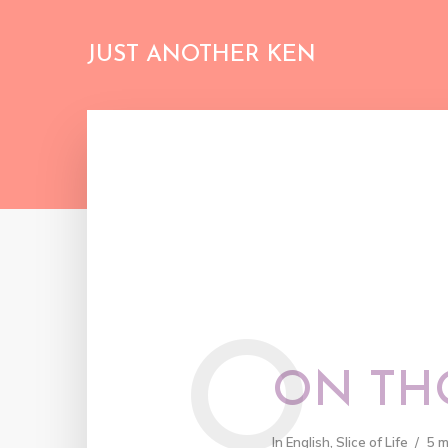
JUST ANOTHER KEN
O
ON TH
In
English
,
Slice of Life
5 