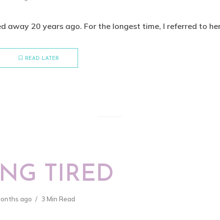
ed away 20 years ago. For the longest time, I referred to her
READ LATER
NG TIRED
months ago
3 Min Read