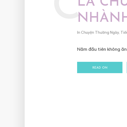
C
LÀ CH
NHÀNH
In
Chuyện Thường Ngày
,
Tiế
Năm đầu tiên không ăn T
READ ON