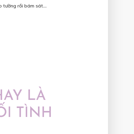
 tường rồi bám sát...
HAY LÀ
I TÌNH