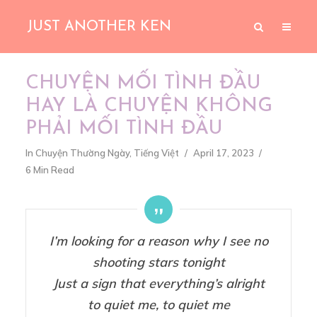
JUST ANOTHER KEN
CHUYỆN MỐI TÌNH ĐẦU
HAY LÀ CHUYỆN KHÔNG
PHẢI MỐI TÌNH ĐẦU
In
Chuyện Thường Ngày
,
Tiếng Việt
April 17, 2023
6 Min Read
I’m looking for a reason why I see no
shooting stars tonight
Just a sign that everything’s alright
to quiet me, to quiet me