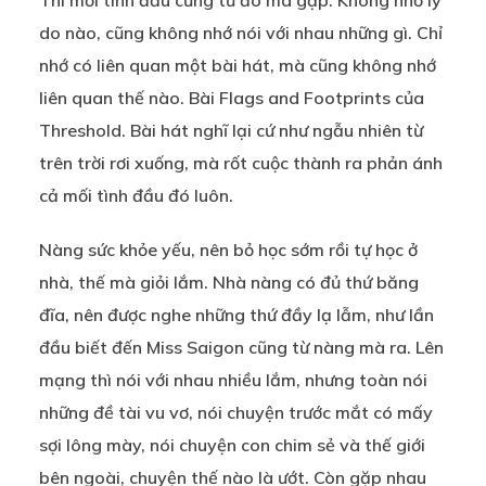
Thì mối tình đầu cũng từ đó mà gặp. Không nhớ lý
do nào, cũng không nhớ nói với nhau những gì. Chỉ
nhớ có liên quan một bài hát, mà cũng không nhớ
liên quan thế nào. Bài Flags and Footprints của
Threshold. Bài hát nghĩ lại cứ như ngẫu nhiên từ
trên trời rơi xuống, mà rốt cuộc thành ra phản ánh
cả mối tình đầu đó luôn.
Nàng sức khỏe yếu, nên bỏ học sớm rồi tự học ở
nhà, thế mà giỏi lắm. Nhà nàng có đủ thứ băng
đĩa, nên được nghe những thứ đầy lạ lẫm, như lần
đầu biết đến Miss Saigon cũng từ nàng mà ra. Lên
mạng thì nói với nhau nhiều lắm, nhưng toàn nói
những đề tài vu vơ, nói chuyện trước mắt có mấy
sợi lông mày, nói chuyện con chim sẻ và thế giới
bên ngoài, chuyện thế nào là ướt. Còn gặp nhau