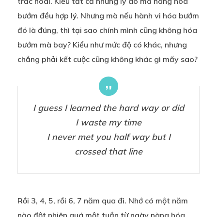
trắc hoài. Kiểu tất cả những lý do mà nàng hóa
bướm đều hợp lý. Nhưng mà nếu hành vi hóa bướm
đó là đúng, thì tại sao chính mình cũng không hóa
bướm mà bay? Kiểu như mức độ có khác, nhưng
chẳng phải kết cuộc cũng không khác gì mấy sao?
I guess I learned the hard way or did
I waste my time
I never met you half way but I
crossed that line
Rồi 3, 4, 5, rồi 6, 7 năm qua đi. Nhớ có một năm
nào đột nhiên quá một tuần từ ngày nàng hóa