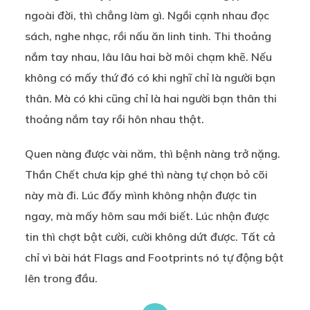
ngoài đời, thì chẳng làm gì. Ngồi cạnh nhau đọc
sách, nghe nhạc, rồi nấu ăn linh tinh. Thi thoảng
nắm tay nhau, lâu lâu hai bờ môi chạm khẽ. Nếu
không có mấy thứ đó có khi nghĩ chỉ là người bạn
thân. Mà có khi cũng chỉ là hai người bạn thân thi
thoảng nắm tay rồi hôn nhau thật.
Quen nàng được vài năm, thì bệnh nàng trở nặng.
Thần Chết chưa kịp ghé thì nàng tự chọn bỏ cõi
này mà đi. Lúc đấy mình không nhận được tin
ngay, mà mấy hôm sau mới biết. Lúc nhận được
tin thì chợt bật cười, cười không dứt được. Tất cả
chỉ vì bài hát Flags and Footprints nó tự động bật
lên trong đầu.