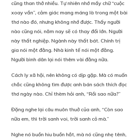
cũng than thở nhiều. Tự nhiên nhớ mấy chữ “cuộc
xoay vần”, cảm giác mang máng là trong một bài
thơ nào đó, nhưng không nhớ được. Thấy người
nào cũng nói, năm nay sẽ có thay đổi lớn. Người
này thất nghiệp. Ngành này thất bát. Chính trị
gia nói một đằng. Nhà kinh tế nói một đằng.
Người bình dân lại nói thêm vài đằng nữa.
Cách ly xã hội, nên không có dịp gặp. Mà có muốn
chắc cũng không tìm được anh bán sách thích đọc
thơ ngày nào. Chỉ thèm hỏi anh, “Rồi sao nữa?”
Đặng nghe lại câu muôn thuở của anh, “Còn sao
nữa em, thì trời sanh voi, trời sanh cỏ mà.”
Nghe nó buồn hiu buồn hắt, mà nó cũng nhẹ tênh,