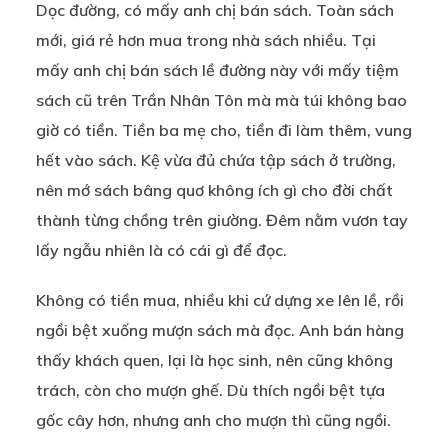
Dọc đường, có mấy anh chị bán sách. Toàn sách
mới, giá rẻ hơn mua trong nhà sách nhiều. Tại
mấy anh chị bán sách lề đường này với mấy tiệm
sách cũ trên Trần Nhân Tôn mà mà túi không bao
giờ có tiền. Tiền ba mẹ cho, tiền đi làm thêm, vung
hết vào sách. Kệ vừa đủ chứa tập sách ở trường,
nên mớ sách bâng quơ không ích gì cho đời chất
thành từng chồng trên giường. Đêm nằm vươn tay
lấy ngẫu nhiên là có cái gì để đọc.
Không có tiền mua, nhiều khi cứ dựng xe lên lề, rồi
ngồi bệt xuống mượn sách mà đọc. Anh bán hàng
thấy khách quen, lại là học sinh, nên cũng không
trách, còn cho mượn ghế. Dù thích ngồi bệt tựa
gốc cây hơn, nhưng anh cho mượn thì cũng ngồi.