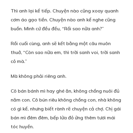
Thì anh lại kể tiếp. Chuyện nào cũng xoay quanh
cơm áo gạo tiền. Chuyện nào anh kể nghe cũng
buồn. Mình cứ đều đều, “Rồi sao nữa anh?”
Rồi cuối cùng, anh sẽ kết bằng một câu muôn
thuở, “Còn sao nữa em, thì trời sanh voi, trời sanh
cỏ mà.”
Mà không phải riêng anh.
Cô bán bánh mì hay ghé ăn, không chồng nuôi đủ
năm con. Cô bún riêu không chồng con, nhà không
có gì kể, nhưng biết rành rẽ chuyện cả chợ. Chị gái
bán mì đêm đêm, bếp lửa đỏ ửng thêm tươi mái
tóc huyền.