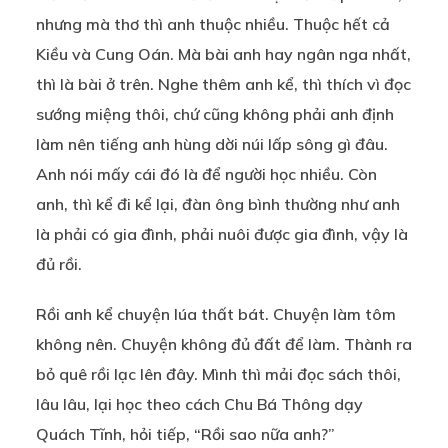
nhưng mà thơ thì anh thuộc nhiều. Thuộc hết cả
Kiều và Cung Oán. Mà bài anh hay ngân nga nhất,
thì là bài ở trên. Nghe thêm anh kể, thì thích vì đọc
sướng miệng thôi, chứ cũng không phải anh định
làm nên tiếng anh hùng dời núi lấp sông gì đâu.
Anh nói mấy cái đó là để người học nhiều. Còn
anh, thì kể đi kể lại, đàn ông bình thường như anh
là phải có gia đình, phải nuôi được gia đình, vậy là
đủ rồi.
Rồi anh kể chuyện lúa thất bát. Chuyện làm tôm
không nên. Chuyện không đủ đất để làm. Thành ra
bỏ quê rồi lạc lên đây. Mình thì mải đọc sách thôi,
lâu lâu, lại học theo cách Chu Bá Thông dạy
Quách Tĩnh, hỏi tiếp, “Rồi sao nữa anh?”