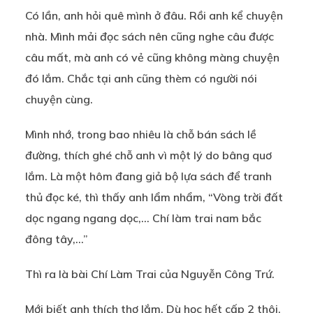
Có lần, anh hỏi quê mình ở đâu. Rồi anh kể chuyện
nhà. Mình mải đọc sách nên cũng nghe câu được
câu mất, mà anh có vẻ cũng không màng chuyện
đó lắm. Chắc tại anh cũng thèm có người nói
chuyện cùng.
Mình nhớ, trong bao nhiêu là chỗ bán sách lề
đường, thích ghé chỗ anh vì một lý do bâng quơ
lắm. Là một hôm đang giả bộ lựa sách để tranh
thủ đọc ké, thì thấy anh lẩm nhẩm, “Vòng trời đất
dọc ngang ngang dọc,… Chí làm trai nam bắc
đông tây,…”
Thì ra là bài Chí Làm Trai của Nguyễn Công Trứ.
Mới biết anh thích thơ lắm. Dù học hết cấp 2 thôi,