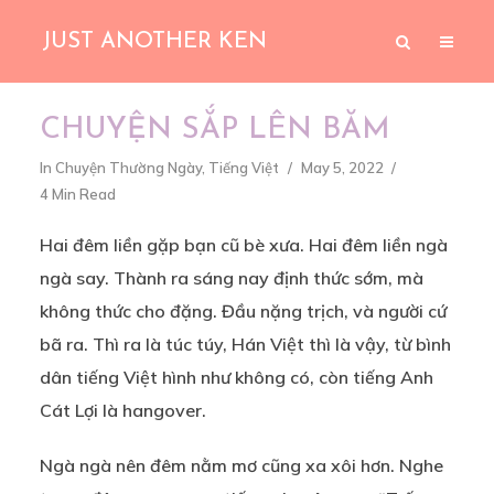
JUST ANOTHER KEN
CHUYỆN SẮP LÊN BĂM
In
Chuyện Thường Ngày
,
Tiếng Việt
May 5, 2022
4 Min Read
Hai đêm liền gặp bạn cũ bè xưa. Hai đêm liền ngà
ngà say. Thành ra sáng nay định thức sớm, mà
không thức cho đặng. Đầu nặng trịch, và người cứ
bã ra. Thì ra là túc túy, Hán Việt thì là vậy, từ bình
dân tiếng Việt hình như không có, còn tiếng Anh
Cát Lợi là hangover.
Ngà ngà nên đêm nằm mơ cũng xa xôi hơn. Nghe