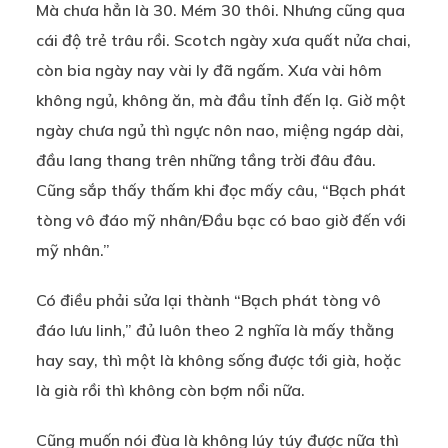
Mà chưa hẳn là 30. Mém 30 thôi. Nhưng cũng qua
cái độ trẻ trâu rồi. Scotch ngày xưa quất nửa chai,
còn bia ngày nay vài ly đã ngấm. Xưa vài hôm
không ngủ, không ăn, mà đầu tỉnh đến lạ. Giờ một
ngày chưa ngủ thì ngực nôn nao, miệng ngáp dài,
đầu lang thang trên những tầng trời đâu đâu.
Cũng sắp thấy thấm khi đọc mấy câu, “Bạch phát
tòng vô đáo mỹ nhân/Đầu bạc có bao giờ đến với
mỹ nhân.”
Có điều phải sửa lại thành “Bạch phát tòng vô
đáo lưu linh,” đủ luôn theo 2 nghĩa là mấy thằng
hay say, thì một là không sống được tới già, hoặc
là già rồi thì không còn bợm nổi nữa.
Cũng muốn nói đùa là không lúy túy được nữa thì