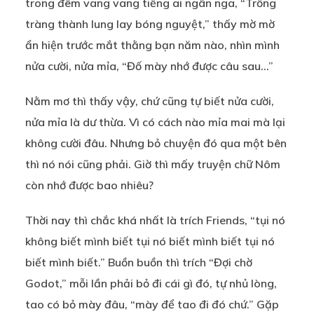
trong đêm vang vang tiếng ai ngân nga, “Trống
tràng thành lung lay bóng nguyệt,” thấy mờ mờ
ẩn hiện trước mắt thằng bạn năm nào, nhìn mình
nửa cười, nửa mỉa, “Đố mày nhớ được câu sau…”
Nằm mơ thì thấy vậy, chứ cũng tự biết nửa cười,
nửa mỉa là dư thừa. Vì có cách nào mỉa mai mà lại
không cười đâu. Nhưng bỏ chuyện đó qua một bên
thì nó nói cũng phải. Giờ thì mấy truyện chữ Nôm
còn nhớ được bao nhiêu?
Thời nay thì chắc khá nhất là trích Friends, “tụi nó
không biết mình biết tụi nó biết mình biết tụi nó
biết mình biết.” Buồn buồn thì trích “Đợi chờ
Godot,” mỗi lần phải bỏ đi cái gì đó, tự nhủ lòng,
tao có bỏ mày đâu, “mày để tao đi đó chứ.” Gặp