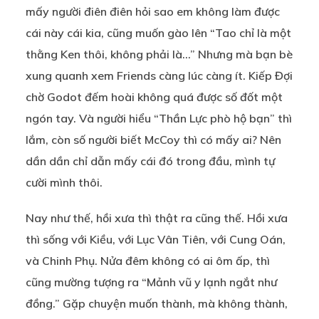
mấy người điên điên hỏi sao em không làm được
cái này cái kia, cũng muốn gào lên “Tao chỉ là một
thằng Ken thôi, không phải là…” Nhưng mà bạn bè
xung quanh xem Friends càng lúc càng ít. Kiếp Đợi
chờ Godot đếm hoài không quá được số đốt một
ngón tay. Và người hiểu “Thần Lực phò hộ bạn” thì
lắm, còn số người biết McCoy thì có mấy ai? Nên
dần dần chỉ dẫn mấy cái đó trong đầu, mình tự
cười mình thôi.
Nay như thế, hồi xưa thì thật ra cũng thế. Hồi xưa
thì sống với Kiều, với Lục Vân Tiên, với Cung Oán,
và Chinh Phụ. Nửa đêm không có ai ôm ấp, thì
cũng mường tượng ra “Mảnh vũ y lạnh ngắt như
đồng.” Gặp chuyện muốn thành, mà không thành,