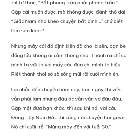
thì tự than, “Bắt phong trần phải phong trần.”
Gặp cái muốn được, mà không được, đành thở dài,
“Giấc Nam Kha khéo chuyện bất bình…” chứ biết
làm sao khác?
Nhưng mấy cái đó định kiến đã cho là sến, bạn bè
đồng lứa không ai cảm thông cho. Thành ra chỉ có
mình ta với ta với mấy câu đùa chỉ mình ta hiểu.
Riết thành thói sờ sờ sống mũi rồi cười mình ên.
Lại nhắc đến chuyện hôm nay, ban ngày thì việc
vẫn phải làm nhưng đầu óc vẫn vẩn vơ đâu đâu.
Gặp một đứa bạn khác, thì sau khi nói vài câu
Đông Tây Nam Bắc thì cũng nói chuyện hangover.
Nó chỉ cười, rồi “Mừng mày đến với tuổi 30.”