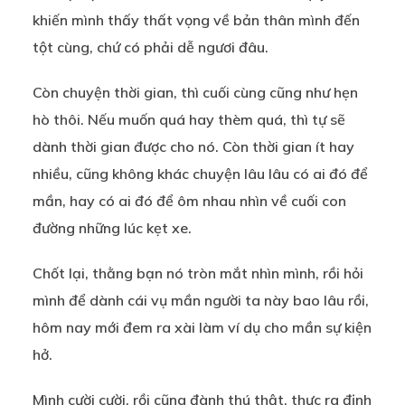
khiến mình thấy thất vọng về bản thân mình đến
tột cùng, chứ có phải dễ ngươi đâu.
Còn chuyện thời gian, thì cuối cùng cũng như hẹn
hò thôi. Nếu muốn quá hay thèm quá, thì tự sẽ
dành thời gian được cho nó. Còn thời gian ít hay
nhiều, cũng không khác chuyện lâu lâu có ai đó để
mần, hay có ai đó để ôm nhau nhìn về cuối con
đường những lúc kẹt xe.
Chốt lại, thằng bạn nó tròn mắt nhìn mình, rồi hỏi
mình để dành cái vụ mần người ta này bao lâu rồi,
hôm nay mới đem ra xài làm ví dụ cho mần sự kiện
hở.
Mình cười cười, rồi cũng đành thú thật, thực ra định