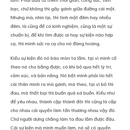
lắm. Phải đầu tư thêm thời gian, công sức, tiền
bạc, chứ không thì gãy gánh giữa đường cái một.
Nhưng mà, nhìn lại, thì tình một đêm hay nhiều
đêm, là cũng để có kinh nghiệm, cũng là một sự
chuẩn bị, để khi tìm được ai hay sự kiện nào hợp
cạ, thì mình sức ra cạ cho nó đàng hoàng.
Kiểu sự kiện đó nó bào mòn ta lắm, tại vì mình cố
theo nó cho bằng được, có khi bỏ qua hết lý trí,
cảm xúc, và bản năng. Nó bắt mình phải lòi hết
cái thân mình ra mà gánh, mà theo, tại vì bỏ thì
đau, mà thất bại thì buồn quá xá buồn. Kiểu như
để yêu nhau, thành cặp thành đôi thì cũng là cấp
cho nhau cái quyền làm tổn thương nhau vậy đó.
Chứ người dưng chẳng làm ta đau lắm được đâu.
Cái sự kiện mà mình muốn làm, nó sẽ có quyền