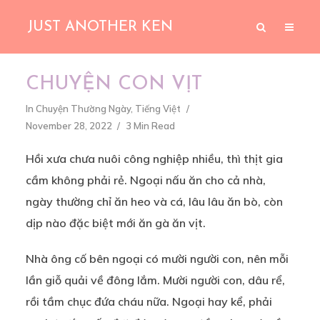
JUST ANOTHER KEN
CHUYỆN CON VỊT
In
Chuyện Thường Ngày
,
Tiếng Việt
November 28, 2022
3 Min Read
Hồi xưa chưa nuôi công nghiệp nhiều, thì thịt gia
cầm không phải rẻ. Ngoại nấu ăn cho cả nhà,
ngày thường chỉ ăn heo và cá, lâu lâu ăn bò, còn
dịp nào đặc biệt mới ăn gà ăn vịt.
Nhà ông cố bên ngoại có mười người con, nên mỗi
lần giỗ quải về đông lắm. Mười người con, dâu rể,
rồi tầm chục đứa cháu nữa. Ngoại hay kể, phải