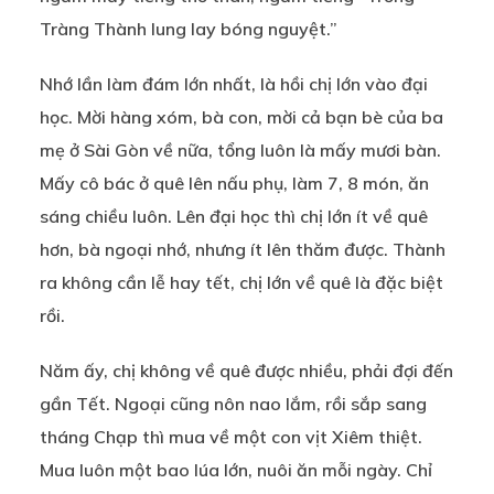
Tràng Thành lung lay bóng nguyệt.”
Nhớ lần làm đám lớn nhất, là hồi chị lớn vào đại
học. Mời hàng xóm, bà con, mời cả bạn bè của ba
mẹ ở Sài Gòn về nữa, tổng luôn là mấy mươi bàn.
Mấy cô bác ở quê lên nấu phụ, làm 7, 8 món, ăn
sáng chiều luôn. Lên đại học thì chị lớn ít về quê
hơn, bà ngoại nhớ, nhưng ít lên thăm được. Thành
ra không cần lễ hay tết, chị lớn về quê là đặc biệt
rồi.
Năm ấy, chị không về quê được nhiều, phải đợi đến
gần Tết. Ngoại cũng nôn nao lắm, rồi sắp sang
tháng Chạp thì mua về một con vịt Xiêm thiệt.
Mua luôn một bao lúa lớn, nuôi ăn mỗi ngày. Chỉ