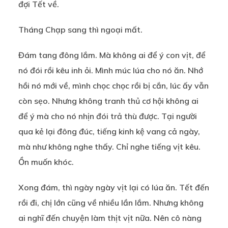
đợi Tết về.
Tháng Chạp sang thì ngoại mất.
Đám tang đông lắm. Mà không ai để ý con vịt, để
nó đói rồi kêu inh ỏi. Mình múc lúa cho nó ăn. Nhớ
hồi nó mới về, mình chọc chọc rồi bị cắn, lúc ấy vẫn
còn sẹo. Nhưng không tranh thủ cơ hội không ai
để ý mà cho nó nhịn đói trả thù được. Tại người
qua kẻ lại đông đúc, tiếng kinh kệ vang cả ngày,
mà như không nghe thấy. Chỉ nghe tiếng vịt kêu.
Ồn muốn khóc.
Xong đám, thì ngày ngày vịt lại có lúa ăn. Tết đến
rồi đi, chị lớn cũng về nhiều lần lắm. Nhưng không
ai nghĩ đến chuyện làm thịt vịt nữa. Nên cô nàng