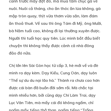
canh trước mấy đợt đó, mà mua tầm chục gà về
nuôi. Nuôi cả tháng, cho ăn thóc ăn lúa không, gà
mập tròn quay, thịt vừa thơm vừa săn, làm đám
ăn thoả thuê. Về sau thì ông Tám đi Mỹ, ông Mười,
bà Năm tuổi cao, không đi lại thường xuyên được.
Người thì tuổi hạc quy tiên. Lúc mình bắt đầu biết
chuyện thì không thấy được cảnh cả nhà đông
đảo đó nữa.
Chị lớn lên Sài Gòn học từ cấp 3, hè mới về và đè
mình ra dạy kèm. Dạy Kiều, Cung Oán, dạy luôn
“Thế sự du du nại lão hà.” Thành ra chưa cao hơn
được cái bàn đã buồn đời sớm rồi. Mà chắc tại
mình nhiều hơn, bởi cũng dạy Chí Làm Trai, dạy
Lục Vân Tiên, mà mấy cái đó không ngấm, chỉ
ngấm mấy tiếng thở than, ngấm tiếng “Trống