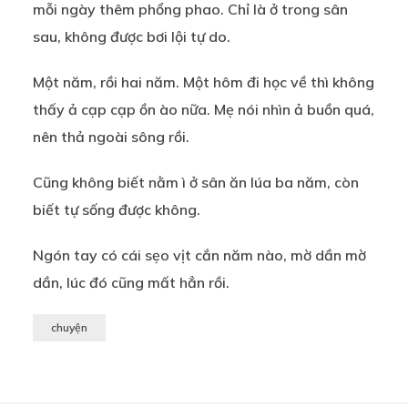
mỗi ngày thêm phổng phao. Chỉ là ở trong sân
sau, không được bơi lội tự do.
Một năm, rồi hai năm. Một hôm đi học về thì không
thấy ả cạp cạp ồn ào nữa. Mẹ nói nhìn ả buồn quá,
nên thả ngoài sông rồi.
Cũng không biết nằm ì ở sân ăn lúa ba năm, còn
biết tự sống được không.
Ngón tay có cái sẹo vịt cắn năm nào, mờ dần mờ
dần, lúc đó cũng mất hẳn rồi.
chuyện