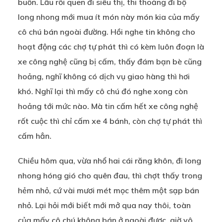
buồn. Lâu rồi quen đi siêu thị, thi thoảng đi bộ
long nhong mới mua ít món này món kia của mấy
cô chú bán ngoài đường. Hồi nghe tin không cho
hoạt động các chợ tự phát thì có kèm luôn đoạn là
xe công nghệ cũng bị cấm, thấy đám bạn bè cũng
hoảng, nghĩ không có dịch vụ giao hàng thì hơi
khó. Nghĩ lại thì mấy cô chú đó nghe xong còn
hoảng tới mức nào. Mà tin cấm hết xe công nghệ
rốt cuộc thì chỉ cấm xe 4 bánh, còn chợ tự phát thì
cấm hẳn.
Chiều hôm qua, vừa nhổ hai cái răng khôn, đi long
nhong hóng gió cho quên đau, thì chợt thấy trong
hẻm nhỏ, cứ vài mươi mét mọc thêm một sạp bán
nhỏ. Lại hỏi mới biết mới mở qua nay thôi, toàn
của mấy cô chú không bán ở ngoài được, giờ vô