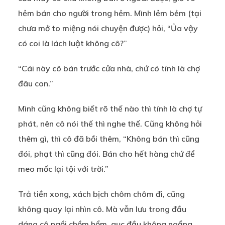
hẻm bán cho người trong hẻm. Mình lẻm bẻm (tại
chưa mở to miệng nói chuyện được) hỏi, “Ủa vậy
có coi là lách luật không cô?”
“Cái này cô bán trước cửa nhà, chứ có tính là chợ
đâu con.”
Mình cũng không biết rõ thế nào thì tính là chợ tự
phát, nên cô nói thế thì nghe thế. Cũng không hỏi
thêm gì, thì cô đã bồi thêm, “Không bán thì cũng
đói, phạt thì cũng đói. Bán cho hết hàng chứ để
meo mốc lại tội với trời.”
Trả tiền xong, xách bịch chôm chôm đi, cũng
không quay lại nhìn cô. Mà vẫn lưu trong đầu
dáng cô ngồi chồm hổm, gục đầu không ngẩng