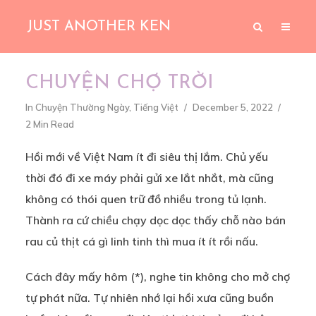
JUST ANOTHER KEN
CHUYỆN CHỢ TRỜI
In
Chuyện Thường Ngày
,
Tiếng Việt
December 5, 2022
2 Min Read
Hồi mới về Việt Nam ít đi siêu thị lắm. Chủ yếu
thời đó đi xe máy phải gửi xe lắt nhắt, mà cũng
không có thói quen trữ đồ nhiều trong tủ lạnh.
Thành ra cứ chiều chạy dọc dọc thấy chỗ nào bán
rau củ thịt cá gì linh tinh thì mua ít ít rồi nấu.
Cách đây mấy hôm (*), nghe tin không cho mở chợ
tự phát nữa. Tự nhiên nhớ lại hồi xưa cũng buồn