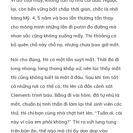
Ví đó thời may, không tàn tạ như cái đầu. Ngược
lại, còn bền vững bất chấp thời gian, chắc là nhờ
hàng Mỹ. 4, 5 năm và bao lần thương tổn thay
cho mông mình những lần đi patin đo đường mà
nhan sắc cũng không xuống mấy. Thi thoảng có
bỏ quên chỗ này chỗ nọ, nhưng chưa bao giờ mất.
Nói cho đúng, thì có một lần suýt mất. Thời đó đi
long nhong, lang thang khắp xứ, nên lúc thấy mất
thì cũng không biết là mất ở đâu. Sau khi tìm tất
cả những nơi có thể có, thì lên cả đồn cảnh sát
Clementi trình báo. Bẵng đi vài hôm, đã tự nhủ là
mất, chuẩn bị tinh thần đi làm lại thẻ sinh viên các
thứ, thì chị bạn cùng nhà chợt hét lên, “Tuấn ơi, cái
này ví của em phải không?” Thì ra vứt lung tung
trên bàn ăn, thế nào mà chị ấy dọn dẹp vào