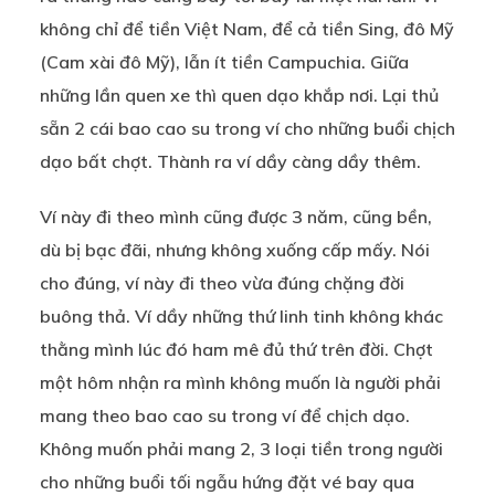
không chỉ để tiền Việt Nam, để cả tiền Sing, đô Mỹ
(Cam xài đô Mỹ), lẫn ít tiền Campuchia. Giữa
những lần quen xe thì quen dạo khắp nơi. Lại thủ
sẵn 2 cái bao cao su trong ví cho những buổi chịch
dạo bất chợt. Thành ra ví dầy càng dầy thêm.
Ví này đi theo mình cũng được 3 năm, cũng bền,
dù bị bạc đãi, nhưng không xuống cấp mấy. Nói
cho đúng, ví này đi theo vừa đúng chặng đời
buông thả. Ví dầy những thứ linh tinh không khác
thằng mình lúc đó ham mê đủ thứ trên đời. Chợt
một hôm nhận ra mình không muốn là người phải
mang theo bao cao su trong ví để chịch dạo.
Không muốn phải mang 2, 3 loại tiền trong người
cho những buổi tối ngẫu hứng đặt vé bay qua