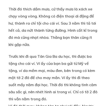
Thời đó thích dầm mưa, cứ thấy mưa là xách xe
chạy vòng vòng. Không có điện thoại di động để
hư, thành ra chỉ tội cho cái ví. Sau 3 năm thì tả tơi
hết cả, da nứt thành từng đường. Hình cất kĩ trong
đó mà cũng nhạt nhòa. Thằng bạn thân cũng ít
khi gặp nữa.
Trước khi đi qua Tân Gia Ba du học, thì được ba
tặng cho cái ví. Ví ấy của bạn ba gửi từ Mỹ về
tặng, ví da mềm mại, màu đen, bên trong có kèm
một tờ 2 đô để cho may mắn. Ví ấy thì đi theo
suốt mấy năm đại học. Thời đó thì không tình cảm
sâu sắc gì, nên nhét hình ai trong ví. Chỉ có tờ 2 đô
thì vẫn nằm trong đó.