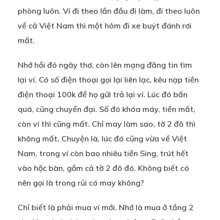
phòng luôn. Ví đi theo lần đầu đi làm, đi theo luôn
về cả Việt Nam thì một hôm đi xe buýt đánh rơi
mất.
Nhớ hồi đó ngây thơ, còn lên mạng đăng tin tìm
lại ví. Có số điện thoại gọi lại liên lạc, kêu nạp tiền
điện thoại 100k để họ gửi trả lại ví. Lúc đó bấn
quá, cũng chuyển đại. Số đó khóa máy, tiền mất,
còn ví thì cũng mất. Chỉ may làm sao, tờ 2 đô thì
không mất. Chuyện là, lúc đó cũng vừa về Việt
Nam, trong ví còn bao nhiêu tiền Sing, trút hết
vào hộc bàn, gồm cả tờ 2 đô đó. Không biết có
nên gọi là trong rủi có may không?
Chỉ biết là phải mua ví mới. Nhớ là mua ở tầng 2