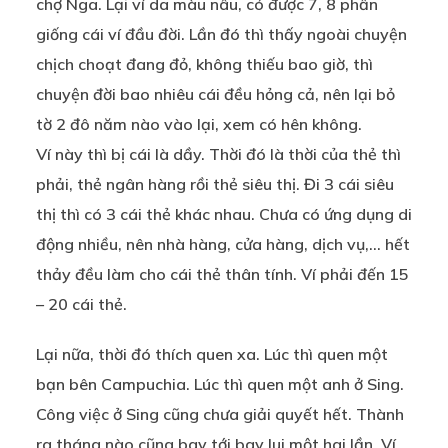
chợ Nga. Lại ví da màu nâu, có được 7, 8 phần
giống cái ví đầu đời. Lần đó thì thấy ngoài chuyện
chịch choạt đang đỏ, không thiếu bao giờ, thì
chuyện đời bao nhiêu cái đều hỏng cả, nên lại bỏ
tờ 2 đô năm nào vào lại, xem có hên không.
Ví này thì bị cái là dầy. Thời đó là thời của thẻ thì
phải, thẻ ngân hàng rồi thẻ siêu thị. Đi 3 cái siêu
thị thì có 3 cái thẻ khác nhau. Chưa có ứng dụng di
động nhiều, nên nhà hàng, cửa hàng, dịch vụ,… hết
thảy đều làm cho cái thẻ thân tính. Ví phải đến 15
– 20 cái thẻ.
Lại nữa, thời đó thích quen xa. Lúc thì quen một
bạn bên Campuchia. Lúc thì quen một anh ở Sing.
Công việc ở Sing cũng chưa giải quyết hết. Thành
ra tháng nào cũng bay tới bay lui một hai lần. Ví