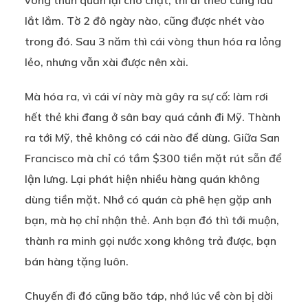
vòng thun quấn lại cho chặt, thì đi theo cũng lâu
lắt lắm. Tờ 2 đô ngày nào, cũng được nhét vào
trong đó. Sau 3 năm thì cái vòng thun hóa ra lỏng
lẻo, nhưng vẫn xài được nên xài.
Mà hóa ra, vì cái ví này mà gây ra sự cố: làm rơi
hết thẻ khi đang ở sân bay quá cảnh đi Mỹ. Thành
ra tới Mỹ, thẻ không có cái nào để dùng. Giữa San
Francisco mà chỉ có tầm $300 tiền mặt rút sẵn để
lận lưng. Lại phát hiện nhiều hàng quán không
dùng tiền mặt. Nhớ có quán cà phê hẹn gặp anh
bạn, mà họ chỉ nhận thẻ. Anh bạn đó thì tới muộn,
thành ra minh gọi nước xong không trả được, bạn
bán hàng tặng luôn.
Chuyến đi đó cũng bão táp, nhớ lúc về còn bị dời