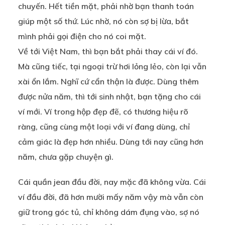
chuyến. Hết tiền mặt, phải nhờ bạn thanh toán
giúp một số thứ. Lúc nhờ, nó còn sợ bị lừa, bắt
mình phải gọi điện cho nó coi mặt.
Về tới Việt Nam, thì bạn bắt phải thay cái ví đó.
Mà cũng tiếc, tại ngoại trừ hơi lỏng lẻo, còn lại vẫn
xài ổn lắm. Nghĩ cứ cẩn thận là được. Dùng thêm
được nửa năm, thì tới sinh nhật, bạn tặng cho cái
ví mới. Ví trong hộp đẹp đẽ, có thương hiệu rõ
ràng, cũng cùng một loại với ví đang dùng, chỉ
cảm giác là đẹp hơn nhiều. Dùng tới nay cũng hơn
năm, chưa gặp chuyện gì.
Cái quần jean đầu đời, nay mặc đã không vừa. Cái
ví đầu đời, đã hơn mười mấy năm vậy mà vẫn còn
giữ trong góc tủ, chỉ không dám đụng vào, sợ nó