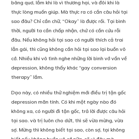
bâng quơ, lắm khi là vì thương hại, và đôi khi là
thực lòng muốn giúp. Mà thực ra có cần câu hỏi tại
sao đâu? Chỉ cần chữ, “Okay” là được rồi. Tại bình
thời, người ta cần chấp nhận, chứ có cần cứu rỗi
đâu. Nếu không hỏi tại sao có người thích cả trai
lẫn gái, thì cũng không cần hỏi tại sao lại buồn vô
cớ. Nhiều khi vô tình nghe những lời bình vớ vẩn về
depression, không thấy khác “gay conversion
therapy” lắm.
Dạo này, có nhiều thử nghiệm mới điều trị tận gốc
depression mãn tính. Có khi một ngày nào đó
không xa, có người đi tận gốc, trả lời được câu hỏi
tại sao. và trị luôn cho dứt, thì sẽ vừa mừng, vừa
sợ. Mừng thì không biết tại sao, còn sợ, tại không