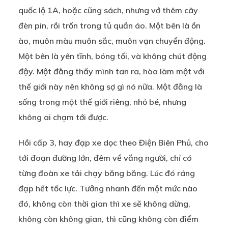
quốc lộ 1A, hoặc cũng sách, nhưng vớ thêm cây
đèn pin, rồi trốn trong tủ quần áo. Một bên là ồn
ào, muôn màu muôn sắc, muôn vạn chuyển động.
Một bên là yên tĩnh, bóng tối, và không chút động
đậy. Một đằng thấy mình tan ra, hòa làm một với
thế giới này nên không sợ gì nó nữa. Một đằng là
sống trong một thế giới riêng, nhỏ bé, nhưng
không ai chạm tới được.
Hồi cấp 3, hay đạp xe dọc theo Điện Biên Phủ, cho
tới đoạn đường lớn, đêm về vắng người, chỉ có
từng đoàn xe tải chạy băng băng. Lúc đó ráng
đạp hết tốc lực. Tưởng nhanh đến một mức nào
đó, không còn thời gian thì xe sẽ không dừng,
không còn không gian, thì cũng không còn điểm