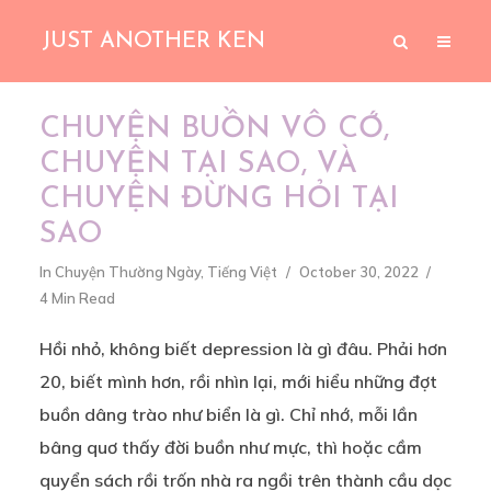
JUST ANOTHER KEN
CHUYỆN BUỒN VÔ CỚ,
CHUYỆN TẠI SAO, VÀ
CHUYỆN ĐỪNG HỎI TẠI
SAO
In
Chuyện Thường Ngày
,
Tiếng Việt
October 30, 2022
4 Min Read
Hồi nhỏ, không biết depression là gì đâu. Phải hơn
20, biết mình hơn, rồi nhìn lại, mới hiểu những đợt
buồn dâng trào như biển là gì. Chỉ nhớ, mỗi lần
bâng quơ thấy đời buồn như mực, thì hoặc cầm
quyển sách rồi trốn nhà ra ngồi trên thành cầu dọc