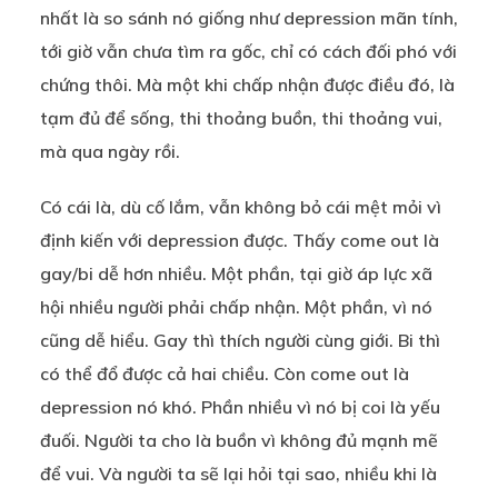
nhất là so sánh nó giống như depression mãn tính,
tới giờ vẫn chưa tìm ra gốc, chỉ có cách đối phó với
chứng thôi. Mà một khi chấp nhận được điều đó, là
tạm đủ để sống, thi thoảng buồn, thi thoảng vui,
mà qua ngày rồi.
Có cái là, dù cố lắm, vẫn không bỏ cái mệt mỏi vì
định kiến với depression được. Thấy come out là
gay/bi dễ hơn nhiều. Một phần, tại giờ áp lực xã
hội nhiều người phải chấp nhận. Một phần, vì nó
cũng dễ hiểu. Gay thì thích người cùng giới. Bi thì
có thể đổ được cả hai chiều. Còn come out là
depression nó khó. Phần nhiều vì nó bị coi là yếu
đuối. Người ta cho là buồn vì không đủ mạnh mẽ
để vui. Và người ta sẽ lại hỏi tại sao, nhiều khi là