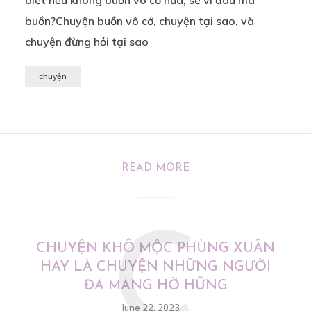
biết nếu không buồn vô cớ nữa, sẽ vì đâu mà
buồn?Chuyện buồn vô cớ, chuyện tại sao, và
chuyện đừng hỏi tại sao
chuyện
READ MORE
C
CHUYỆN KHÔ MỘC PHÙNG XUÂN
HAY LÀ CHUYỆN NHỮNG NGƯỜI
ĐA MANG HỜ HỮNG
June 22, 2023