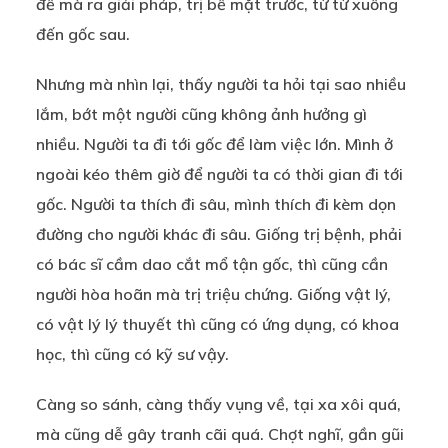
đề mà ra giải pháp, trị bề mặt trước, từ từ xuống
đến gốc sau.
Nhưng mà nhìn lại, thấy người ta hỏi tại sao nhiều
lắm, bớt một người cũng không ảnh hưởng gì
nhiều. Người ta đi tới gốc để làm việc lớn. Mình ở
ngoài kéo thêm giờ để người ta có thời gian đi tới
gốc. Người ta thích đi sâu, mình thích đi kèm dọn
đường cho người khác đi sâu. Giống trị bệnh, phải
có bác sĩ cầm dao cắt mổ tận gốc, thì cũng cần
người hòa hoãn mà trị triệu chứng. Giống vật lý,
có vật lý lý thuyết thì cũng có ứng dụng, có khoa
học, thì cũng có kỹ sư vậy.
Càng so sánh, càng thấy vụng về, tại xa xôi quá,
mà cũng dễ gây tranh cãi quá. Chợt nghĩ, gần gũi