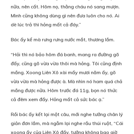
nữa, nên cất. Hôm nọ, thằng cháu nó sang mượn.
Mình cũng không dùng gì nên đưa luôn cho nó. Ai
dè lúc trả thì hỏng mất cả đáy.”
Bác ấy kể mà rưng rưng nước mắt, thương lắm.
“Hỏi thì nó bảo hôm đá banh, mang ra đường gõ
đấy, cũng gõ vừa vừa thôi mà hỏng. Tôi cũng định
mắng. Xoong Liên Xô xài mấy mươi năm ấy, gõ
vừa vừa mà hỏng được à. Mà nhìn nó ham quá chả
mắng được nữa. Hôm trước đá 11g, bọn nó thức
cả đêm xem đấy. Hỏng mất cả sức bác ạ.”
Rồi bác ấy kết lại một câu, mới nghe tưởng chân lý
giản đơn lắm, mà ngẫm lại nghe rầu thúi ruột, “Cái
xoong ấy của Liên Xô đấy, tưởng không bao giờ