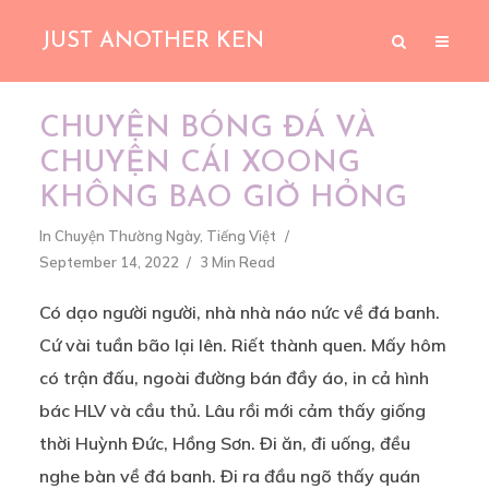
JUST ANOTHER KEN
CHUYỆN BÓNG ĐÁ VÀ
CHUYỆN CÁI XOONG
KHÔNG BAO GIỜ HỎNG
In
Chuyện Thường Ngày
,
Tiếng Việt
September 14, 2022
3 Min Read
Có dạo người người, nhà nhà náo nức về đá banh.
Cứ vài tuần bão lại lên. Riết thành quen. Mấy hôm
có trận đấu, ngoài đường bán đầy áo, in cả hình
bác HLV và cầu thủ. Lâu rồi mới cảm thấy giống
thời Huỳnh Đức, Hồng Sơn. Đi ăn, đi uống, đều
nghe bàn về đá banh. Đi ra đầu ngõ thấy quán