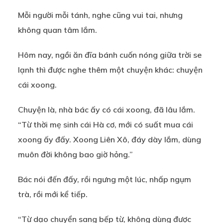
Mỗi người mỗi tánh, nghe cũng vui tai, nhưng
không quan tâm lắm.
Hôm nay, ngồi ăn đĩa bánh cuốn nóng giữa trời se
lạnh thì được nghe thêm một chuyện khác: chuyện
cái xoong.
Chuyện là, nhà bác ấy có cái xoong, đã lâu lắm.
“Từ thời mẹ sinh cái Hà cơ, mới có suất mua cái
xoong ấy đấy. Xoong Liên Xô, đáy dày lắm, dùng
muôn đời không bao giờ hỏng.”
Bác nói đến đấy, rồi ngưng một lúc, nhấp ngụm
trà, rồi mới kể tiếp.
“Từ dạo chuyển sang bếp từ, không dùng được