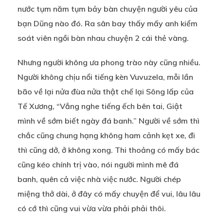
nước tụm năm tụm bảy bàn chuyện người yêu của
bạn Dũng nào đó. Ra sân bay thấy mấy anh kiểm
soát viên ngồi bàn nhau chuyện 2 cái thẻ vàng.
Nhưng người không ưa phong trào này cũng nhiều.
Người không chịu nổi tiếng kèn Vuvuzela, mỗi lần
bão về lại nửa đùa nửa thật chế lại Sông lấp của
Tế Xương, “Vẳng nghe tiếng ếch bên tai, Giật
mình về sớm biết ngày đá banh.” Người về sớm thì
chắc cũng chung hạng không ham cảnh kẹt xe, đi
thì cũng dở, ở không xong. Thi thoảng có mấy bác
cũng kéo chính trị vào, nói người mình mê đá
banh, quên cả việc nhà việc nước. Người chép
miệng thở dài, ở đây có mấy chuyện để vui, lâu lâu
có cớ thì cũng vui vừa vừa phải phải thôi.