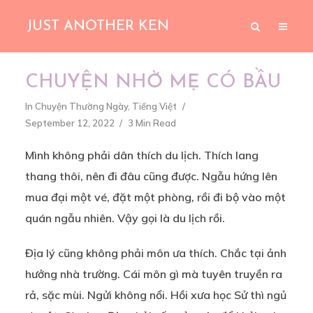
JUST ANOTHER KEN
CHUYỆN NHỜ MẸ CÓ BẦU
In
Chuyện Thường Ngày
,
Tiếng Việt
September 12, 2022
3 Min Read
Mình không phải dân thích du lịch. Thích lang
thang thôi, nên đi đâu cũng được. Ngẫu hứng lên
mua đại một vé, đặt một phòng, rồi đi bộ vào một
quán ngẫu nhiên. Vậy gọi là du lịch rồi.
Địa lý cũng không phải môn ưa thích. Chắc tại ảnh
hưởng nhà trường. Cái môn gì mà tuyên truyền ra
rả, sặc mùi. Ngửi không nổi. Hồi xưa học Sử thì ngủ