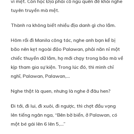
vì mệt. Còn học Địa phải cố ngủ quên để khỏi nghe
tuyên truyền mà mệt.
Thành ra không biết nhiều địa danh gì cho lắm.
Hôm rồi đi Manila công tác, nghe anh bạn kể bị
bão nên kẹt ngoài đảo Palawan, phải năn nỉ một
chiếc thuyền dữ lắm, họ mới chạy trong bão mà về
kịp tham gia sự kiện. Trong lúc đó, thì mình chỉ
nghĩ, Palawan, Palawan,…
Nghe thật là quen, nhưng là nghe ở đâu hen?
Đi tới, đi lui, đi xuôi, đi ngược, thì chợt đầu vọng
lên tiếng ngân nga, “Bên bờ biển, ở Palawan, có
một bé gái lên 6 lên 5,…”