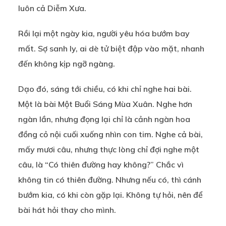
luôn cả Diễm Xưa.
Rồi lại một ngày kia, người yêu hóa bướm bay
mất. Sợ sanh ly, ai dè tử biệt đập vào mặt, nhanh
đến không kịp ngỡ ngàng.
Dạo đó, sáng tới chiều, có khi chỉ nghe hai bài.
Một là bài Một Buổi Sáng Mùa Xuân. Nghe hơn
ngàn lần, nhưng đọng lại chỉ là cảnh ngàn hoa
đồng cỏ nội cuối xuống nhìn con tim. Nghe cả bài,
mấy mươi câu, nhưng thực lòng chỉ đợi nghe một
câu, là “Có thiên đường hay không?” Chắc vì
không tin có thiên đường. Nhưng nếu có, thì cánh
bướm kia, có khi còn gặp lại. Không tự hỏi, nên để
bài hát hỏi thay cho mình.