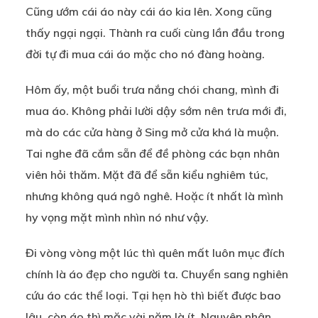
Cũng ướm cái áo này cái áo kia lên. Xong cũng
thấy ngại ngại. Thành ra cuối cùng lần đầu trong
đời tự đi mua cái áo mặc cho nó đàng hoàng.
Hôm ấy, một buổi trưa nắng chói chang, mình đi
mua áo. Không phải lười dậy sớm nên trưa mới đi,
mà do các cửa hàng ở Sing mở cửa khá là muộn.
Tai nghe đã cắm sẵn để đề phòng các bạn nhân
viên hỏi thăm. Mặt đã để sẵn kiểu nghiêm túc,
nhưng không quá ngô nghê. Hoặc ít nhất là mình
hy vọng mặt mình nhìn nó như vậy.
Đi vòng vòng một lúc thì quên mất luôn mục đích
chính là áo đẹp cho người ta. Chuyển sang nghiên
cứu áo các thể loại. Tại hẹn hò thì biết được bao
lâu, còn áo thì mặc vài năm là ít. Nguyên nhân