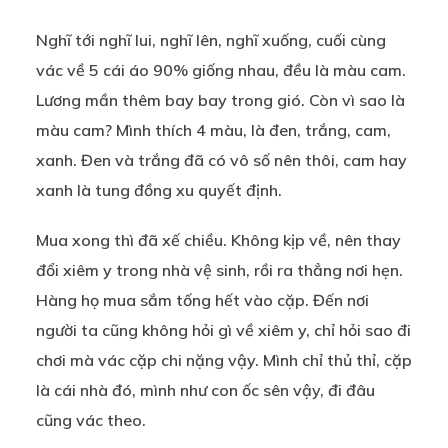
Nghĩ tới nghĩ lui, nghĩ lên, nghĩ xuống, cuối cùng
vác về 5 cái áo 90% giống nhau, đều là màu cam.
Lương mần thêm bay bay trong gió. Còn vì sao là
màu cam? Mình thích 4 màu, là đen, trắng, cam,
xanh. Đen và trắng đã có vô số nên thôi, cam hay
xanh là tung đồng xu quyết định.
Mua xong thì đã xế chiều. Không kịp về, nên thay
đổi xiêm y trong nhà vệ sinh, rồi ra thẳng nơi hẹn.
Hàng họ mua sắm tống hết vào cặp. Đến nơi
người ta cũng không hỏi gì về xiêm y, chỉ hỏi sao đi
chơi mà vác cặp chi nặng vậy. Mình chỉ thủ thỉ, cặp
là cái nhà đó, mình như con ốc sên vậy, đi đâu
cũng vác theo.