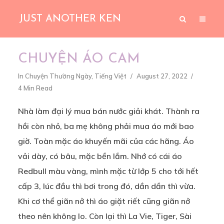
JUST ANOTHER KEN
CHUYỆN ÁO CAM
In
Chuyện Thường Ngày
,
Tiếng Việt
August 27, 2022
4 Min Read
Nhà làm đại lý mua bán nước giải khát. Thành ra
hồi còn nhỏ, ba mẹ không phải mua áo mới bao
giờ. Toàn mặc áo khuyến mãi của các hãng. Áo
vải dày, có bâu, mặc bền lắm. Nhớ có cái áo
Redbull màu vàng, mình mặc từ lớp 5 cho tới hết
cấp 3, lúc đầu thì bơi trong đó, dần dần thì vừa.
Khi cơ thể giãn nở thì áo giặt riết cũng giãn nở
theo nên không lo. Còn lại thì La Vie, Tiger, Sài