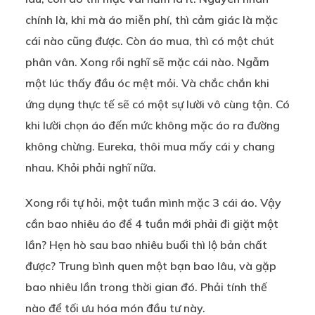
chính là, khi mà áo miễn phí, thì cảm giác là mặc
cái nào cũng được. Còn áo mua, thì có một chút
phân vân. Xong rồi nghĩ sẽ mặc cái nào. Ngẫm
một lúc thấy đầu óc mệt mỏi. Và chắc chắn khi
ứng dụng thực tế sẽ có một sự lười vô cùng tận. Có
khi lười chọn áo đến mức không mặc áo ra đường
không chừng. Eureka, thôi mua mấy cái y chang
nhau. Khỏi phải nghĩ nữa.
Xong rồi tự hỏi, một tuần mình mặc 3 cái áo. Vậy
cần bao nhiêu áo để 4 tuần mới phải đi giặt một
lần? Hẹn hò sau bao nhiêu buổi thì lộ bản chất
được? Trung bình quen một bạn bao lâu, và gặp
bao nhiêu lần trong thời gian đó. Phải tính thế
nào để tối ưu hóa món đầu tư này.